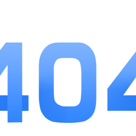
小编点评
姬蛋是一款针对性极强的绘画学习APP，很好
地避开了综合学习软件内容繁杂的问题，全程围绕
画画这件事设计功能，对于想自学板绘、插画的朋
友十分友好。免费公开课可以满足日常兴趣学习需
求，系统化付费课程则适合想要深耕技能、尝试接
单的用户。社区互动氛围真实活跃，不少画友会主
动分享避坑经验，解决自学没人指导的一大痛点。
整体操作简单易懂，新手打开就能找到课程入口，
各类积分福利也让坚持打卡学习更有动力。唯一需