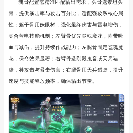
魂骨配置需精准匹配输出需求，头骨选泰坦头
骨，提供暴击率与攻击百分比，适配强攻系核心属
性；躯干骨用妖眼树，强化最终伤害与雷电增伤，
契合蓝电技能机制；左臂骨优先噬魂魔花，附带吸
血与减伤，提升持续作战能力；左腿骨固定噬魂魔
花，保命效果显著；右臂骨选刚毅鬼音或天兵猎
鹰，补攻击与暴击伤害；右腿骨用天兵猎鹰，提升
速度与技能释放频率，确保输出节奏。