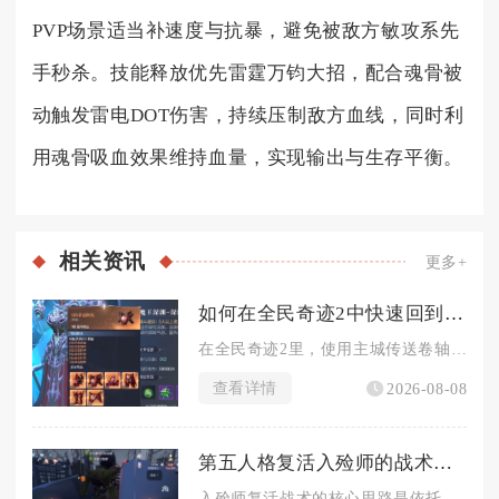
PVP场景适当补速度与抗暴，避免被敌方敏攻系先
手秒杀。技能释放优先雷霆万钧大招，配合魂骨被
动触发雷电DOT伤害，持续压制敌方血线，同时利
用魂骨吸血效果维持血量，实现输出与生存平衡。
相关
资讯
更多+
如何在全民奇迹2中快速回到城市
在全民奇迹2里，使用主城传送卷轴是野外场景最快回到城市的方式...
查看详情
2026-08-08
第五人格复活入殓师的战术应该怎么运用
入殓师复活战术的核心思路是依托灵柩实现远距离二次救援与节奏拉...