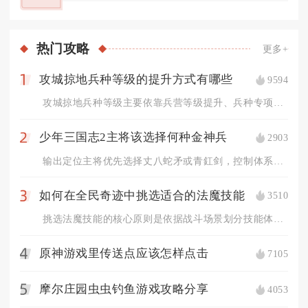
热门
攻略
更多+
攻城掠地兵种等级的提升方式有哪些
9594
1
攻城掠地兵种等级主要依靠兵营等级提升、兵种专项科技研发、兵营...
少年三国志2主将该选择何种金神兵
2903
2
输出定位主将优先选择丈八蛇矛或青釭剑，控制体系主将佩戴闭月团...
如何在全民奇迹中挑选适合的法魔技能
3510
3
挑选法魔技能的核心原则是依据战斗场景划分技能体系，围绕输出、...
原神游戏里传送点应该怎样点击
7105
4
摩尔庄园虫虫钓鱼游戏攻略分享
4053
5