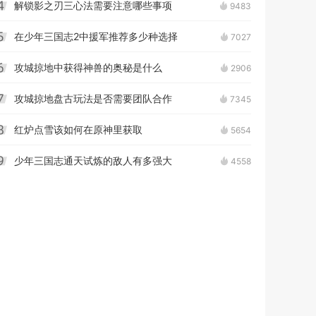
解锁影之刃三心法需要注意哪些事项
9483
4
在少年三国志2中援军推荐多少种选择
7027
5
攻城掠地中获得神兽的奥秘是什么
2906
6
攻城掠地盘古玩法是否需要团队合作
7345
7
红炉点雪该如何在原神里获取
5654
8
少年三国志通天试炼的敌人有多强大
4558
9