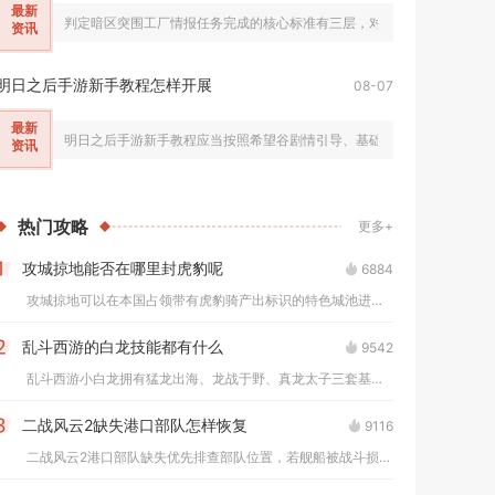
最新
判定暗区突围工厂情报任务完成的核心标准有三层，对局内交互提示、战后
资讯
明日之后手游新手教程怎样开展
08-07
最新
明日之后手游新手教程应当按照希望谷剧情引导、基础生存实操、开放地图
资讯
热门
攻略
更多+
攻城掠地能否在哪里封虎豹呢
6884
1
攻城掠地可以在本国占领带有虎豹骑产出标识的特色城池进行封地获...
乱斗西游的白龙技能都有什么
9542
2
乱斗西游小白龙拥有猛龙出海、龙战于野、真龙太子三套基础技能，...
二战风云2缺失港口部队怎样恢复
9116
3
二战风云2港口部队缺失优先排查部队位置，若舰船被战斗损毁可依...