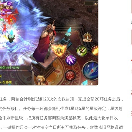
任务，两轮合计刚好达到20次的次数封顶，完成全部20环任务之后，
的任务条目。任务每一环都会随机生成1星到5星的星级评定，星级越
金币刷新星级，把所有任务都调整为满星状态，以此最大化单日收
制，一键操作只会一次性清空当日所有可接取任务，次数依旧严格遵循