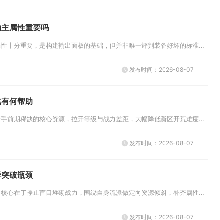
的主属性重要吗
艾尔战记弓手装备的主属性十分重要，是构建输出面板的基础，但并非唯一评判装备好坏的标准，需要结合养成阶段、战斗场景搭配副属...
发布时间：2026-08-07
戏有何帮助
忘仙首冲礼包能够补齐新手前期稀缺的核心资源，拉开等级与战力差距，大幅降低新区开荒难度，是低成本实现快速起步的最优选择。礼...
发布时间：2026-08-07
样突破瓶颈
卧虎藏龙想要突破瓶颈，核心在于停止盲目堆砌战力，围绕自身流派做定向资源倾斜，补齐属性短板，优化装备词条与武学搭配，同时挖...
发布时间：2026-08-07