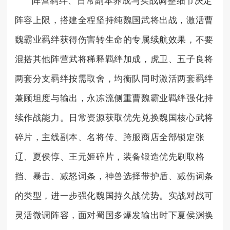
阵营羁绊、日常副本养成与实战调整细节决定
阵容上限，搭建全程坚持纯魏国武将出战，激活曹
魏霸业羁绊获得伤害转生命的专属续航效果，不要
混搭其他阵营武将稀释羁绊加成，虎卫、五子良将
两套分支羁绊按需取舍，均衡队同时激活两套羁绊
兼顾坦度与输出，永冻流侧重曹魏霸业羁绊强化持
续作战能力。日常资源获取优先兑换魏国核心武将
碎片，主线副本、名将传、跨服商店全部锁定张
辽、夏侯惇、王元姬碎片，装备锻造优先刷取格
挡、暴击、减怒词条，神兽选择带护盾、减伤词条
的类型，进一步强化魏国持久战优势。实战对战可
灵活微调阵容，面对蜀国多爆发输出时下夏侯渊换