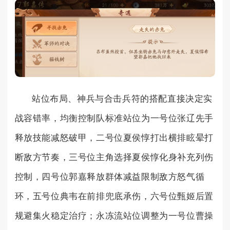
站位布局、神兵与合击兵符的搭配直接决定实
战容错率，均衡控制队标准站位为一号位张辽先手
释放技能减怒破甲，二号位夏侯惇打出横排眩晕打
断敌方节奏，三号位主角选择夏侯惇化身补充列伤
控制，四号位郭嘉释放群体减益限制敌方怒气循
环，五号位典韦在前排兜底承伤，六号位甄姬后置
规避集火稳定治疗；永冻流站位调整为一号位曹操