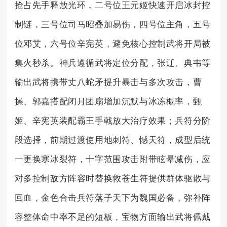
抢占先手释放光环，二号位王元姬快速开启冰封控
制链，三号位司马昭叠加易伤，四号位主角，五号
位邓艾，六号位辛宪英，避免核心控制武将开局被
集火秒杀。神兵遵循武将定位分配，张辽、典韦等
输出武将携带丈八蛇矛提升暴击与多次攻击，曹
操、郭嘉搭配闭月团扇增加沉默与冰冻概率，甄
姬、辛宪英装配霸王手戟放大治疗效果；兵符分阶
段选择，前期过渡使用地刺符、憾天符，成型后统
一更换寒冰裂符，十字范围攻击附带眩晕减伤，应
对多控制敌方阵容时替换救苍生符提供群体驱散与
回血，金色合击兵符落子天下为魏国必备，弥补阵
容整体命中率不足的短板，宝物方面输出武将佩戴