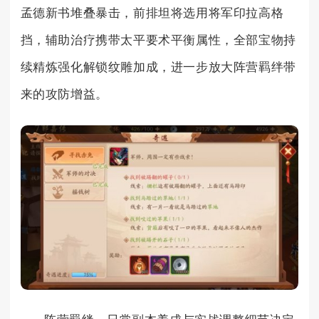
孟德新书堆叠暴击，前排坦将选用将军印拉高格
挡，辅助治疗携带太平要术平衡属性，全部宝物持
续精炼强化解锁纹雕加成，进一步放大阵营羁绊带
来的攻防增益。