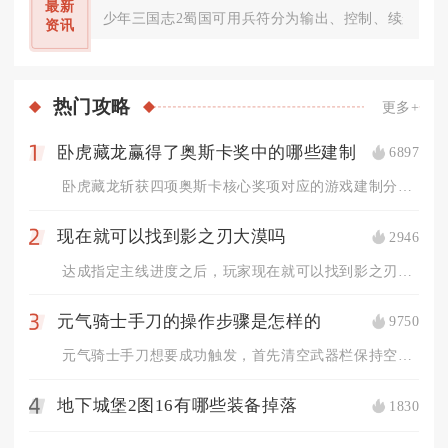
最新
少年三国志2蜀国可用兵符分为输出、控制、续航、功
资讯
热门
攻略
更多+
卧虎藏龙赢得了奥斯卡奖中的哪些建制
6897
1
卧虎藏龙斩获四项奥斯卡核心奖项对应的游戏建制分别对应阵营主城...
现在就可以找到影之刃大漠吗
2946
2
达成指定主线进度之后，玩家现在就可以找到影之刃大漠区域。大漠...
元气骑士手刀的操作步骤是怎样的
9750
3
元气骑士手刀想要成功触发，首先清空武器栏保持空手状态，移动至...
地下城堡2图16有哪些装备掉落
1830
4