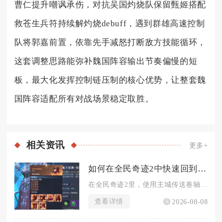
曹仁提升嘲讽承伤，对抗吴国灼烧队保留甄姬搭配
救苍生兵符持续解灼烧debuff，遇到群雄高速控制
队将郭嘉前置，依靠先手减怒打断敌方技能循环，
这套调整思路能弥补魏国阵容输出节奏偏慢的短
板，最大化发挥控制链压制的核心优势，让整套魏
国阵容适配所有对战场景稳定取胜。
相关
资讯
更多+
如何在全民奇迹2中快速回到城市
在全民奇迹2里，使用主城传送卷轴是野外场景最快回到城市的方式...
查看详情
2026-08-08