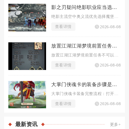
影之刃疑问绝影职业应当选用何种心法
绝影主流空中奥义流优先选择魔堡故人、芳华邪后、暗夜飘香作为核...
查看详情
2026-08-08
放置江湖江湖梦境前置任务是否可与好友一起完成
放置江湖江湖梦境前置任务不可以与好友组队共同完成，该系列引导...
查看详情
2026-08-08
大掌门侠魂卡的装备步骤是什么
大掌门侠魂卡装备完整流程：打开主界面阵容界面，选中出战侠客，...
查看详情
2026-08-08
最新
资讯
更多+