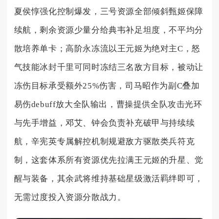
夏侯惇强化控制爆发，三号资源全部倾斜甄姬保障
续航，剩余资源少量分给典韦补足坦度，不平均分
散培养单卡；高阶永冻流以王元姬为绝对主C，怒
气技能冰封千里可同时冻结三名敌方目标，被动让
冻伤目标承受额外25%伤害，司马昭作为副C叠加
易伤debuff放大全队输出，曹操提供全队攻击光环
与先手增益，邓艾、钟会负责补充破甲与持续续
航，辛宪英专属解控机制规避敌方驱散类兵符克
制，这套体系所有资源优先拉满王元姬的升星、觉
醒与装备，其余武将维持基础星级激活羁绊即可，
无需过度投入资源分散战力。