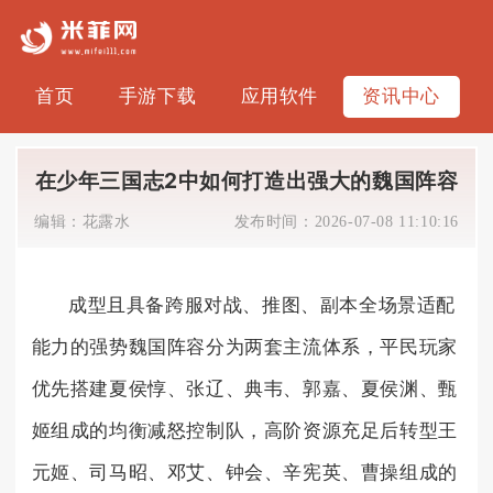
首页
手游下载
应用软件
资讯中心
在少年三国志2中如何打造出强大的魏国阵容
编辑：
花露水
发布时间：
2026-07-08 11:10:16
成型且具备跨服对战、推图、副本全场景适配
能力的强势魏国阵容分为两套主流体系，平民玩家
优先搭建夏侯惇、张辽、典韦、郭嘉、夏侯渊、甄
姬组成的均衡减怒控制队，高阶资源充足后转型王
元姬、司马昭、邓艾、钟会、辛宪英、曹操组成的