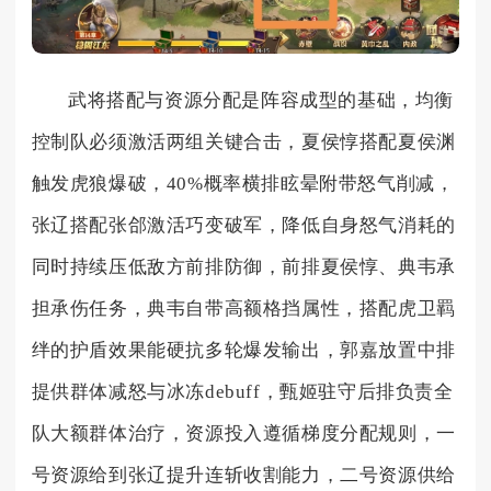
武将搭配与资源分配是阵容成型的基础，均衡
控制队必须激活两组关键合击，夏侯惇搭配夏侯渊
触发虎狼爆破，40%概率横排眩晕附带怒气削减，
张辽搭配张郃激活巧变破军，降低自身怒气消耗的
同时持续压低敌方前排防御，前排夏侯惇、典韦承
担承伤任务，典韦自带高额格挡属性，搭配虎卫羁
绊的护盾效果能硬抗多轮爆发输出，郭嘉放置中排
提供群体减怒与冰冻debuff，甄姬驻守后排负责全
队大额群体治疗，资源投入遵循梯度分配规则，一
号资源给到张辽提升连斩收割能力，二号资源供给