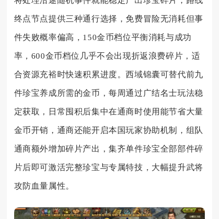
将处理沿途随机事件就能稳定产出珍宝碎片，路线
终点节点提供三种通行选择，免费冒险无消耗但事
件失败概率偏高，150金币档位平衡消耗与成功
率，600金币档位几乎不会出现折返浪费碎片，适
合资源充裕时快速积累进度。西域锦囊可替代前九
件珍宝养成所需的金币，每周通过广结名士玩法稳
定获取，日常囤积后集中在通商时使用能节省大量
金币开销，通商还能开启本国玩家协助机制，组队
通商额外增加碎片产出，集齐单件珍宝全部部件碎
片后即可激活完整珍宝与专属特技，大幅提升武将
攻防血量属性。