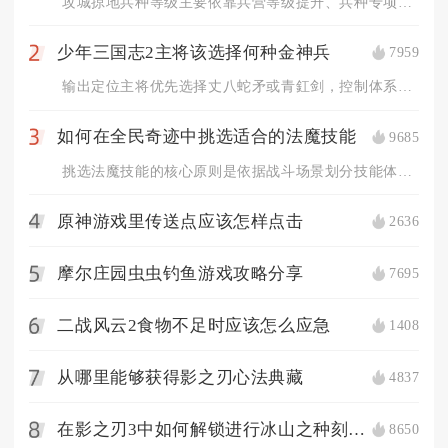
攻城掠地兵种等级主要依靠兵营等级提升、兵种专项科技研发、兵营...
少年三国志2主将该选择何种金神兵
7959
2
输出定位主将优先选择丈八蛇矛或青釭剑，控制体系主将佩戴闭月团...
如何在全民奇迹中挑选适合的法魔技能
9685
3
挑选法魔技能的核心原则是依据战斗场景划分技能体系，围绕输出、...
原神游戏里传送点应该怎样点击
2636
4
摩尔庄园虫虫钓鱼游戏攻略分享
7695
5
二战风云2食物不足时应该怎么应急
1408
6
从哪里能够获得影之刃心法典藏
4837
7
在影之刃3中如何解锁进行冰山之种刻印的选项
8650
8