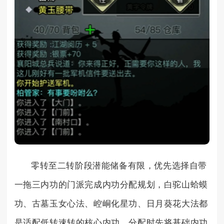
零转至二转阶段潜能储备有限，优先选择自带
一拖三内功的门派完成内功分配规划，白驼山蛤蟆
功、古墓玉女心法、崆峒化星功、日月葵花大法都
是适配低转速转的核心内功，分配时先将基础内功