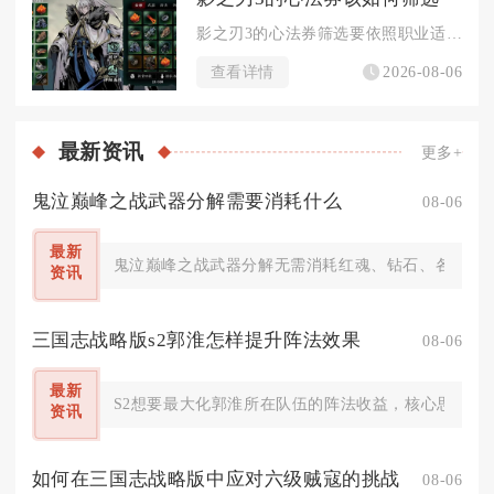
影之刃3的心法券筛选要依照职业适配、羁绊体系、词条属性三层维...
查看详情
2026-08-06
最新
资讯
更多+
鬼泣巅峰之战武器分解需要消耗什么
08-06
最新
鬼泣巅峰之战武器分解无需消耗红魂、钻石、各类矿石
资讯
三国志战略版s2郭淮怎样提升阵法效果
08-06
最新
S2想要最大化郭淮所在队伍的阵法收益，核心思路是
资讯
如何在三国志战略版中应对六级贼寇的挑战
08-06