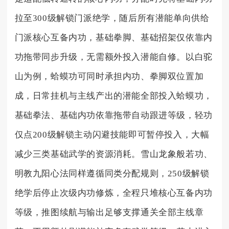
拉至300级解锁门派绝学，随后所有潜能单向供给
门派核心互备内功，基础拳脚、基础招架仅依靠内
功拖带同步升级，无需额外投入潜能自修。以白驼
山为例，蛤蟆功可同时承担内功、拳脚双位置加
成，日常挂机与主线产出的潜能全部投入蛤蟆功，
基础拳法、基础内功依靠拖带自动跟进等级，轻功
仅点200级解锁主动闪避技能即可暂停投入，大幅
减少三类基础武学的资源消耗。雪山龙象般若功、
明教九阳心法同样遵循同类分配规则，250级解锁
绝学后停止次级内功修炼，全程只堆核心互备内功
等级，推图续航与输出足够支撑通关全部主线章