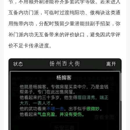
节，不用额外刷潜能补齐多套武学等级。若未进入
互备内功门派，可临时过渡纯阳功、傲梅诀这类通
用拖带内功，分配时预留少量潜能挂副手招架，弥
补门派内功无互备带来的评价缺口，避免因武学评
价不足卡传承进度。