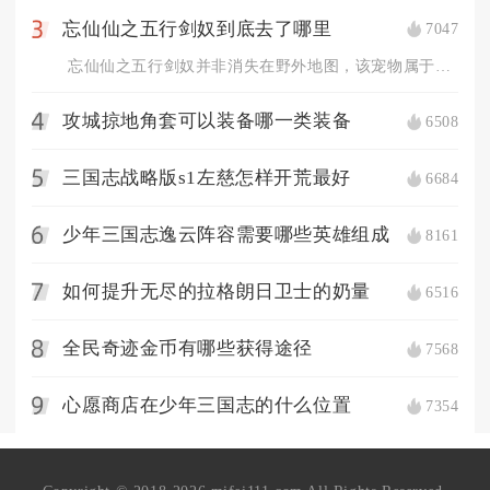
忘仙仙之五行剑奴到底去了哪里
7047
3
忘仙仙之五行剑奴并非消失在野外地图，该宠物属于限时庆典产出仙...
攻城掠地角套可以装备哪一类装备
6508
4
三国志战略版s1左慈怎样开荒最好
6684
5
少年三国志逸云阵容需要哪些英雄组成
8161
6
如何提升无尽的拉格朗日卫士的奶量
6516
7
全民奇迹金币有哪些获得途径
7568
8
心愿商店在少年三国志的什么位置
7354
9