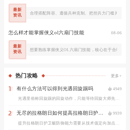
最新
合理搭配阵容、遵循兵种克制、把控兵力门槛并运用多
资讯
怎么样才能掌握侠义ol六扇门技能
08-06
最新
想要熟练掌握侠义OL六扇门技能，核心在于合理分配
资讯
热门
攻略
更多+
有什么方法可以得到光遇回旋踢吗
4949
1
光遇里俗称回旋踢的回旋动作，只能等待回旋大师先祖复刻时收集先...
无尽的拉格朗日如何提高拉格朗日护卫艇的防御能力
9939
2
提升拉格朗日护卫艇防御能力需要从技术值定向加点、母舰载体防护...