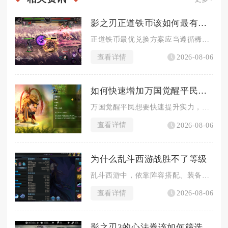
影之刃正道铁币该如何最有效地进行兑换
正道铁币最优兑换方案应当遵循稀缺消耗品＞核心养成材料＞套装补...
查看详情
2026-08-06
如何快速增加万国觉醒平民的实力
万国觉醒平民想要快速提升实力，核心在于集中资源、规避战力陷阱...
查看详情
2026-08-06
为什么乱斗西游战胜不了等级
乱斗西游中，依靠阵容搭配、装备养成与经文优化也很难跨越巨大等...
查看详情
2026-08-06
影之刃3的心法券该如何筛选