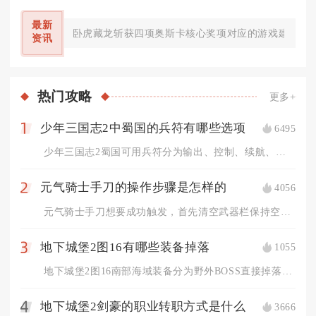
最新
卧虎藏龙斩获四项奥斯卡核心奖项对应的游戏建制分别
资讯
热门
攻略
更多+
少年三国志2中蜀国的兵符有哪些选项
6495
1
少年三国志2蜀国可用兵符分为输出、控制、续航、功能四类，主流...
元气骑士手刀的操作步骤是怎样的
4056
2
元气骑士手刀想要成功触发，首先清空武器栏保持空手状态，移动至...
地下城堡2图16有哪些装备掉落
1055
3
地下城堡2图16南部海域装备分为野外BOSS直接掉落装备、小...
地下城堡2剑豪的职业转职方式是什么
3666
4