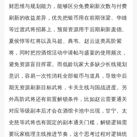
财思维与规划能力，能够区分免费刷新次数与付费
刷新的收益差异，优先把银币用在前期张梁、华雄
等过渡武将招募上，预留资源用于后期刷新庞德、
夏侯惇等红将以及马超、典韦、赵云这类高阶紫
将，同时把控酒馆活动中请帖与盛宴的使用频次，
避免资源盲目挥霍。而低龄玩家大多缺少长线规划
意识，容易一次性消耗全部银币与道具，导致中后
期无资源刷新目标武将，卡关主线与国战进度。另
外高阶武将还有前置解锁条件，比如赵云需要通关
对应等级副本后才会在酒馆卡池中出现，甘宁、太
史慈等武将也有固定的副本通关门槛，解锁逻辑需
要玩家梳理主线推进节奏，这个思考过程对逻辑统