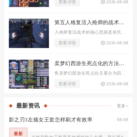
查看详情
2026-08-08
第五人格复活入殓师的战术应该怎么运用
入殓师复活战术的核心思路是依托灵柩实现远距离二次救援与节奏拉...
查看详情
2026-08-08
卖梦幻西游生死点化的方法有哪些
售卖梦幻西游生死点化主要分为四种可行途径，分别是直接卖给本区...
查看详情
2026-08-08
最新
资讯
更多+
影之刃3左殇女王套怎样刷才有效率
08-08
最新