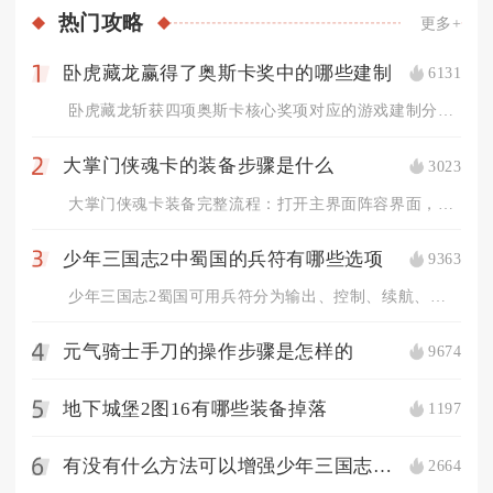
热门
攻略
更多+
卧虎藏龙赢得了奥斯卡奖中的哪些建制
6131
1
卧虎藏龙斩获四项奥斯卡核心奖项对应的游戏建制分别对应阵营主城...
大掌门侠魂卡的装备步骤是什么
3023
2
大掌门侠魂卡装备完整流程：打开主界面阵容界面，选中出战侠客，...
少年三国志2中蜀国的兵符有哪些选项
9363
3
少年三国志2蜀国可用兵符分为输出、控制、续航、功能四类，主流...
元气骑士手刀的操作步骤是怎样的
9674
4
地下城堡2图16有哪些装备掉落
1197
5
有没有什么方法可以增强少年三国志中角色的闪避效果
2664
6