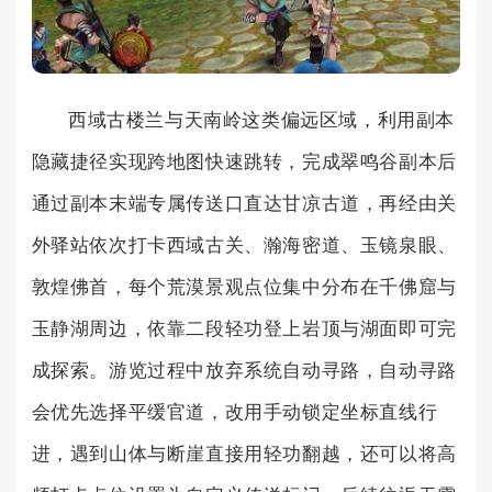
西域古楼兰与天南岭这类偏远区域，利用副本
隐藏捷径实现跨地图快速跳转，完成翠鸣谷副本后
通过副本末端专属传送口直达甘凉古道，再经由关
外驿站依次打卡西域古关、瀚海密道、玉镜泉眼、
敦煌佛首，每个荒漠景观点位集中分布在千佛窟与
玉静湖周边，依靠二段轻功登上岩顶与湖面即可完
成探索。游览过程中放弃系统自动寻路，自动寻路
会优先选择平缓官道，改用手动锁定坐标直线行
进，遇到山体与断崖直接用轻功翻越，还可以将高