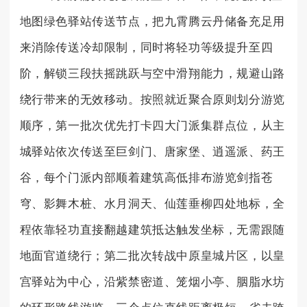
地图绿色驿站传送节点，把九霄腾云丹储备充足用
来消除传送冷却限制，同时将轻功等级提升至四
阶，解锁三段扶摇跳跃与空中滑翔能力，规避山路
绕行带来的无效移动。按照就近聚合原则划分游览
顺序，第一批次优先打卡四大门派集群点位，从主
城驿站依次传送至巨剑门、唐家堡、逍遥派、药王
谷，每个门派内部顺着建筑高低排布游览剑指苍
穹、影舞木桩、水月洞天、仙莲垂柳四处地标，全
程依靠轻功直接翻越建筑抵达触发坐标，无需跟随
地面官道绕行；第二批次转战中原皇城片区，以皇
宫驿站为中心，沿紫禁密道、笼烟小亭、胭脂水坊