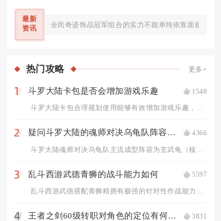
最新
全民奇迹饰品冠军组合的实力不能单纯依靠面板战力数
资讯
热门
攻略
更多+
斗罗大陆卡包是否会增加游戏乐趣
1548
1
斗罗大陆卡包合理规划使用能够有效增加游戏乐趣，但盲目投入资源...
疑问斗罗大陆的魂师对决乌龟队阵容是什么
4366
2
斗罗大陆魂师对决乌龟队主流成型阵容为玄武龟（核心坦控）、大力...
乱斗西游武德青狮的战斗能力如何
5597
3
乱斗西游武德搭配青狮精拥有极强的针对性作战能力，面对法系阵容...
王者之剑60级转职对角色的定位有何影响
3831
4