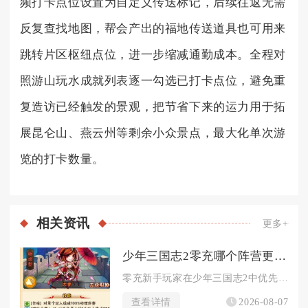
频打卡点位设置为自定义传送标记，后续往返无需
反复查找地图，帮会产出的福地传送道具也可用来
跳转片区枢纽点位，进一步缩减通勤成本。全程对
照游山玩水成就列表逐一勾选已打卡点位，避免重
复造访已经触发的景观，把节省下来的运力用于拓
展昆仑山、燕云州等剩余小众景点，最大化单次游
览的打卡数量。
相关
资讯
更多+
少年三国志2零充哪个阵营更适合新手玩家选择
零充新手玩家在少年三国志2中优先选择蜀国阵营，魏国可作为备选...
查看详情
2026-08-07