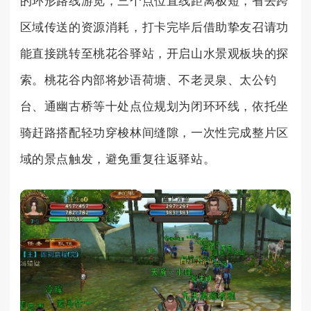
的环形路线游览，三个点位直线距离极短，省去跨
区域传送的资源消耗，打卡完毕后借助挚友召请功
能直接跳转至桃花谷驿站，开启山水景观板块的探
索。桃花谷内部将妙语荷塘、不老灵泉、太公钓
台、通幽古桥等十处点位规划为闭环环线，依托坐
骑赶路搭配轻功穿梭林间缝隙，一次性完成整片区
域的景点触发，避免重复往返驿站。