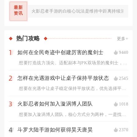
最新
火影忍者手游的白核心玩法是维持中距离持续消耗，依
资讯
热门
攻略
更多+
如何在全民奇迹中创建厉害的魔剑士
9440
1
想要打造战力顶尖、适配副本与PK双场景的魔剑士，核心在于前期...
怎样在光遇游戏中让桌子保持平放状态
2545
2
想要在光遇中让桌子稳定保持平放状态，优先选择平整地形摆放，配...
火影忍者如何加入漩涡博人团队
1018
3
想要加入漩涡博人团队，核心方式分为两种，一是找到玩家操控漩涡...
斗罗大陆手游如何获得昊天唐昊
2370
4