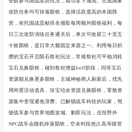
全数参与国战攻防玩法，成功拿下城池、完成国家
攻防任务均可掉落陨铁，选择活跃度高的本国阵
营，依托国战贡献排名领取每周额外陨铁福利，每
日三次攻防演练任务通关后，单次可收获三十至五
十枚陨铁，是日常大额固定来源之一。利用每日积
攒的宝石开启陨石祭祀玩法，常规祭祀可平稳消耗
宝石兑换陨铁，碰到祭祀增益buff阶段，同等宝石
资源能兑换更多陨铁，主城神秘商人刷新后，优先
用闲置活动道具、珍宝结余资源兑换陨铁，零散资
源集中变现避免浪费。已解锁战车科技的玩家，驾
驶战车参与世界地图攻城、剿匪玩法，击毁野外
NPC战车会随机掉落陨铁，空余时段抢占高等级世