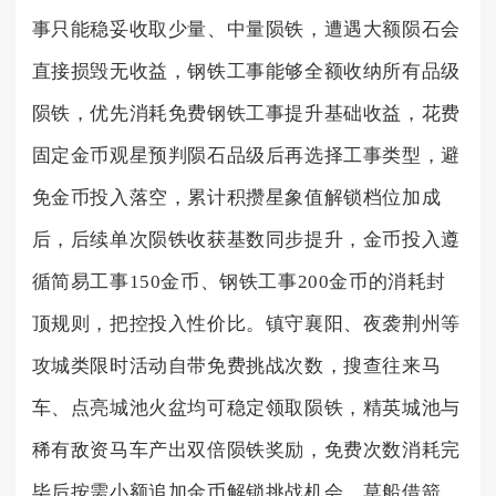
事只能稳妥收取少量、中量陨铁，遭遇大额陨石会
直接损毁无收益，钢铁工事能够全额收纳所有品级
陨铁，优先消耗免费钢铁工事提升基础收益，花费
固定金币观星预判陨石品级后再选择工事类型，避
免金币投入落空，累计积攒星象值解锁档位加成
后，后续单次陨铁收获基数同步提升，金币投入遵
循简易工事150金币、钢铁工事200金币的消耗封
顶规则，把控投入性价比。镇守襄阳、夜袭荆州等
攻城类限时活动自带免费挑战次数，搜查往来马
车、点亮城池火盆均可稳定领取陨铁，精英城池与
稀有敌资马车产出双倍陨铁奖励，免费次数消耗完
毕后按需小额追加金币解锁挑战机会，草船借箭、