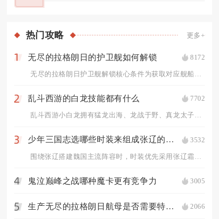
热门
攻略
更多+
无尽的拉格朗日的护卫舰如何解锁
8172
1
无尽的拉格朗日护卫舰解锁核心条件为获取对应舰船蓝图，基地初始...
乱斗西游的白龙技能都有什么
7702
2
乱斗西游小白龙拥有猛龙出海、龙战于野、真龙太子三套基础技能，...
少年三国志选哪些时装来组成张辽的阵容比较好
3532
3
围绕张辽搭建魏国主流阵容时，时装优先采用张辽霜锋破阵+张郃联...
鬼泣巅峰之战哪种魔卡更有竞争力
3005
4
生产无尽的拉格朗日航母是否需要特殊许可证
2066
5