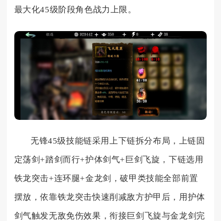
最大化45级阶段角色战力上限。
无锋45级技能链采用上下链拆分布局，上链固
定荡剑+踏剑而行+护体剑气+巨剑飞旋，下链选用
铁龙突击+连环腿+金龙剑，破甲类技能全部前置
摆放，依靠铁龙突击快速削减敌方护甲后，用护体
剑气触发无敌免伤效果，衔接巨剑飞旋与金龙剑完