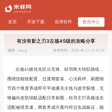
首页
手游下载
应用软件
资讯中心
有没有影之刃3左殇45级的攻略分享
编辑：
meng
发布时间：
2026-06-11 15:32:20
左殇45级优先区分无锋、轻羽两大转职路线，
围绕技能链配置、过渡期套装、心法羁绊、刷图细
节四个维度养成即可平稳通关主线与虚空裂缝，无
锋偏向攻防续航适配日常刷图，轻羽主打高频连击
适配秘境竞速，两套养成方案均经过实战验证，能