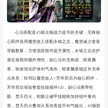
心法搭配是45级左殇战力提升的关键，无锋核
心羁绊选用魔堡故人搭配永铭之志，魔堡减少套装
穿戴数量，方便混搭散件提升属性，永铭之志在护
盾生效期间额外增伤，副心法补充铁诞、暗夜飘
香，铁诞强化护体剑气免伤，暗夜飘香稳定补充单
点杀意；轻羽以魔堡故人+芳华邪后为核心羁绊，
芳华邪后缩短整套技能循环CD，副心法携带蛇
眼、焚天烈火，蛇眼让破甲技能附加持续中毒伤
害，焚天烈火叠加火系伤害提升剑气输出，45级阶