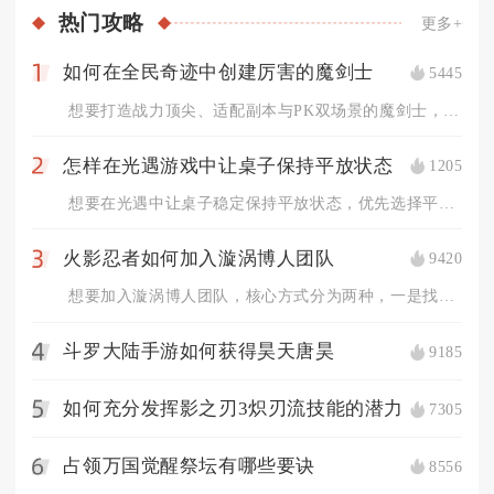
热门
攻略
更多+
如何在全民奇迹中创建厉害的魔剑士
5445
1
想要打造战力顶尖、适配副本与PK双场景的魔剑士，核心在于前期...
怎样在光遇游戏中让桌子保持平放状态
1205
2
想要在光遇中让桌子稳定保持平放状态，优先选择平整地形摆放，配...
火影忍者如何加入漩涡博人团队
9420
3
想要加入漩涡博人团队，核心方式分为两种，一是找到玩家操控漩涡...
斗罗大陆手游如何获得昊天唐昊
9185
4
如何充分发挥影之刃3炽刃流技能的潜力
7305
5
占领万国觉醒祭坛有哪些要诀
8556
6