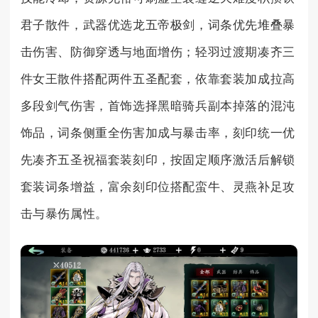
君子散件，武器优选龙五帝极剑，词条优先堆叠暴
击伤害、防御穿透与地面增伤；轻羽过渡期凑齐三
件女王散件搭配两件五圣配套，依靠套装加成拉高
多段剑气伤害，首饰选择黑暗骑兵副本掉落的混沌
饰品，词条侧重全伤害加成与暴击率，刻印统一优
先凑齐五圣祝福套装刻印，按固定顺序激活后解锁
套装词条增益，富余刻印位搭配蛮牛、灵燕补足攻
击与暴伤属性。