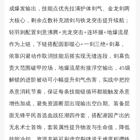
成爆发输出，技能点优先拉满护体剑气、金龙剑两
大核心，剩余点数补充踏剑与铁龙突击提升续航；
轻羽则配置剑意沸腾+光龙突击+连环腿+地爆流星
作为上链，下链搭配固影噬心+一剑三绝+剑幕，
依靠闪避动作取消技能后摇实现无缝连段，剑幕负
责大范围破甲控场，地爆流星衔接浮空输出，45级
解锁的进阶被动可小幅提升剑气伤害，实战中把控
杀意消耗节奏，保证每条技能链循环都能触发杀意
增伤加成，避免资源断层出现输出空白期。装备层
面无锋平民首选血战狂潮四件套，搭配谢园产出的
无名术士首饰，套装属性提升物攻与生命值，降低
技能冷却，资源充裕可刷虚空裂缝逆天难度积攒铁