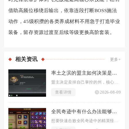
借助高频位移绕后输出，依靠连段打断BOSS施法
动作，45级积攒的各类养成材料不用急于打造毕业
装备，留存资源过渡至后续等级更换高阶套装。
相关
资讯
更多+
率土之滨的盟主如何决策是否卖掉州
盟主决定卖掉自己掌控的州，核心判断标准在于本土同盟的存续价值...
查看详情
2026-08-09
全民奇迹中有什么办法能够快速击败精英怪
想要快速击败全民奇迹中的精英怪，核心方式是战前完善战力配置、...