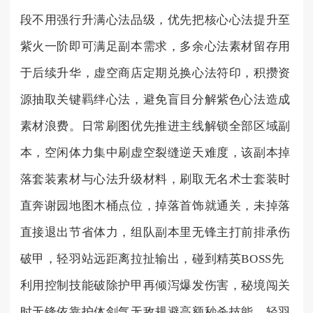
段不用强行升满心法品级，优先把核心心法提升至
紫火一阶即可满足副本需求，多余心法素材留存用
于后续升华，虚空商店定期兑换心法符印，积攒资
源抽取关键羁绊心法，避免盲目分解紫色心法造成
素材浪费。日常刷图优先推进主线解锁全部区域副
本，空闲体力集中刷虚空裂缝逆天难度，该副本掉
落套装素材与心法升级材料，刷取无名术士套装时
直奔谢园地图木桶点位，掉落首饰就通关，未掉落
直接退出节省体力，组队副本里无锋主打前排承伤
破甲，轻羽站远距离拉扯输出，碰到精英BOSS先
利用控制技能破除护甲再倾泻爆发伤害，秘境闯关
时无锋依靠护体剑气无敌规避高额秒杀技能，轻羽