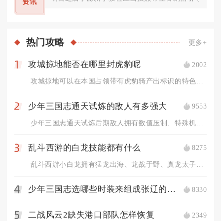
资讯
热门
攻略
更多+
攻城掠地能否在哪里封虎豹呢
2002
1
攻城掠地可以在本国占领带有虎豹骑产出标识的特色城池进行封地获...
少年三国志通天试炼的敌人有多强大
9553
2
少年三国志通天试炼后期敌人拥有数值压制、特殊机制叠加、完整配...
乱斗西游的白龙技能都有什么
8275
3
乱斗西游小白龙拥有猛龙出海、龙战于野、真龙太子三套基础技能，...
少年三国志选哪些时装来组成张辽的阵容比较好
8330
4
二战风云2缺失港口部队怎样恢复
2349
5