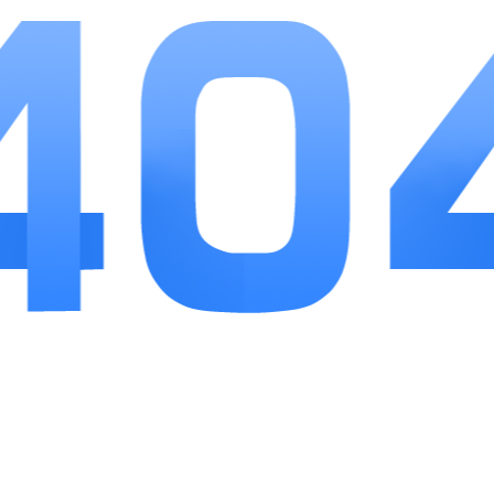
操作流畅不拖沓，养成简单不复杂，福利实在
不套路，散人玩家零氪也能畅玩，微氪玩家能快速
提升战力，不管是碎片化时间挂机，还是长时间组
队团战，都能找到乐趣。它是一款值得尝试的复古
传奇手游，没有太多套路，主打真实打宝和热血团
战，适合喜欢传奇类游戏的玩家长期体验。
相关
推荐
更多+
黎明风暴
查看
手游下载
32.67MB
6