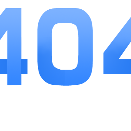
很强。梯度关卡设计照顾不同年龄段孩子接受能
力，养成系统有效提升孩子重复练习的主动性，多
样化日常福利也降低长期使用成本。自动生成的学
习报告解决家长辅导痛点，能够精准定位知识薄弱
板块，整体内容覆盖数感、几何、逻辑推理多维度
能力训练，作为幼小衔接常态化练习工具实用性突
出，日常碎片化时间即可开展短时数学思维训练。
相关
推荐
更多+
斗破沙城
查看
手游下载
30.37MB