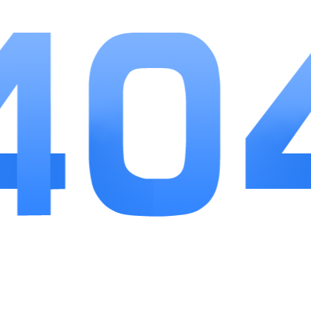
获取渠道分散且稳定，不会将高阶角色绑定高额充
值，零氪玩家长线游玩可凑齐完整成型阵容。关卡
与玩法梯度合理，前期主线难度平缓便于熟悉机
制，中后期秘境、竞技场逐步提升策略考验度。美
中不足是高阶英雄抽取概率偏低，成型优质阵容需
要一定时间积累，适合愿意慢慢搭配阵容、偏好战
棋策略的手游玩家，碎片化闲暇时间游玩体验舒
适。
相关
推荐
更多+
西游笔绘西行