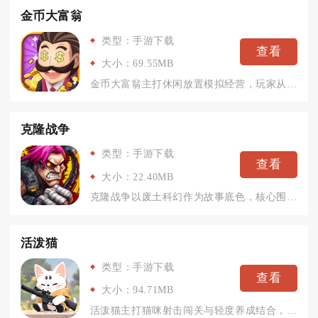
金币大富翁
类型：手游下载
查看
大小：69.55MB
金币大富翁主打休闲放置模拟经营，玩家从零开启创业路线，融合传...
克隆战争
类型：手游下载
查看
大小：22.40MB
克隆战争以废土科幻作为故事底色，核心围绕基因克隆军团对战展开...
活泼猫
类型：手游下载
查看
大小：94.71MB
活泼猫主打猫咪射击闯关与轻度养成结合，主打碎片化休闲玩法，玩...