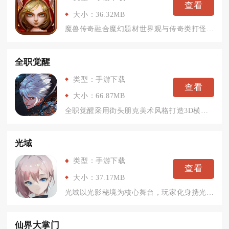
查看
大小：36.32MB
魔兽传奇融合魔幻题材世界观与传奇类打怪爆装核心玩法，将魔兽种...
全职觉醒
类型：手游下载
查看
大小：66.87MB
全职觉醒采用街头朋克美术风格打造3D横版闯关世界，故事围绕黑...
光域
类型：手游下载
查看
大小：37.17MB
光域以光影秘境为核心舞台，玩家化身携光行者穿梭浮空大陆，依靠...
仙界大掌门