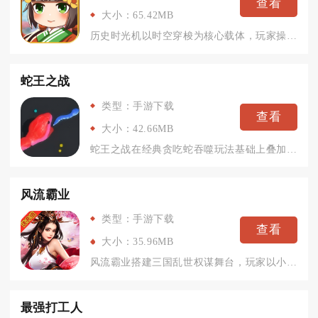
查看
大小：65.42MB
历史时光机以时空穿梭为核心载体，玩家操控时光装置往返各个古代...
蛇王之战
类型：手游下载
查看
大小：42.66MB
蛇王之战在经典贪吃蛇吞噬玩法基础上叠加多人联机对战与永久养成...
风流霸业
类型：手游下载
查看
大小：35.96MB
风流霸业搭建三国乱世权谋舞台，玩家以小城少主身份开启争霸旅途...
最强打工人