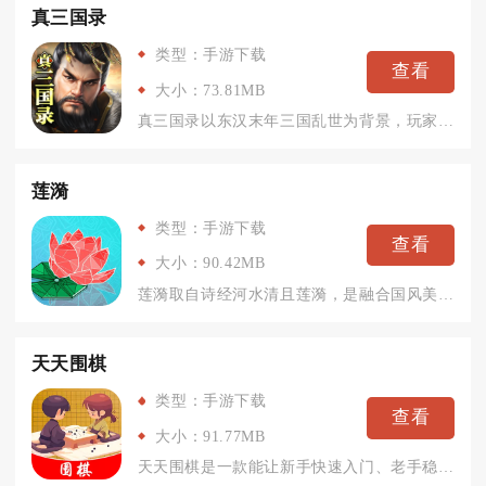
真三国录
类型：手游下载
查看
大小：73.81MB
真三国录以东汉末年三国乱世为背景，玩家扮演主公，在魏蜀吴三大...
莲漪
类型：手游下载
查看
大小：90.42MB
莲漪取自诗经河水清且莲漪，是融合国风美学与几何解谜的单机休闲...
天天围棋
类型：手游下载
查看
大小：91.77MB
天天围棋是一款能让新手快速入门、老手稳步进阶的围棋手机应用，...