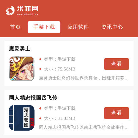
首页
手游下载
应用软件
资讯中心
魔灵勇士
类型：手游下载
查看
大小：75.58MB
魔灵勇士以奇幻异世界为舞台，围绕开箱养成与策略战斗展开，走竖...
同人精忠报国岳飞传
类型：手游下载
查看
大小：31.83MB
同人精忠报国岳飞传以南宋岳飞抗金故事作为主线，贴合说岳全传原...