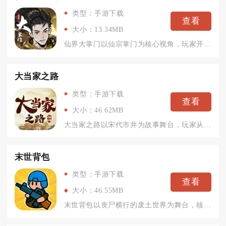
类型：手游下载
查看
大小：13.34MB
仙界大掌门以仙宗掌门为核心视角，玩家开局直接执掌独立仙门，对...
大当家之路
类型：手游下载
查看
大小：46.62MB
大当家之路以宋代市井为故事舞台，玩家从一间小杂货铺起步，一步...
末世背包
类型：手游下载
查看
大小：46.55MB
末世背包以丧尸横行的废土世界为舞台，核心围绕背包物资规划、装...