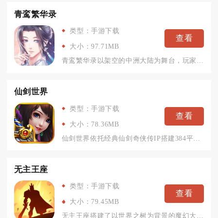
青鸾繁华录
类型：手游下载
查看
大小：97.71MB
青鸾繁华录以架空的中洲大陆为舞台，玩家将成为青鸾国女帝，在朱...
仙剑世界
类型：手游下载
查看
大小：78.36MB
仙剑世界依托经典仙剑奇侠传IP搭建384平方公里无缝国风开放...
无主王座
类型：手游下载
查看
大小：79.45MB
无主王座搭建了以世界之树为背景的魔幻大陆，人类、精灵、矮人等...