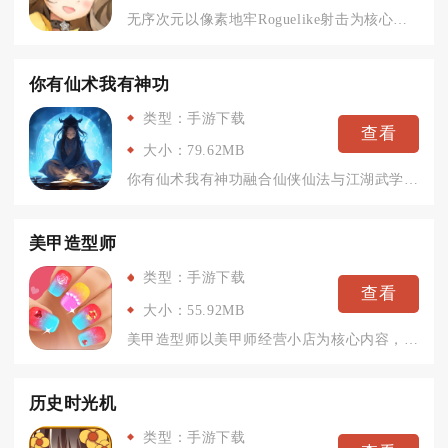
无序次元以像素地牢Roguelike射击为核心内容，玩家操控...
你有仙术我有神功
类型：手游下载
查看
大小：79.62MB
你有仙术我有神功融合仙侠仙法与江湖武学双体系，打破传统单一修...
美甲造型师
类型：手游下载
查看
大小：55.92MB
美甲造型师以美甲师经营小店为核心内容，玩家全程接手完整美甲服...
历史时光机
类型：手游下载