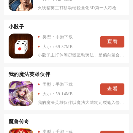
火线精英主打移动端轻量化3D第一人称枪战竞技，延续经典页游枪...
小骰子
类型：手游下载
查看
大小：69.37MB
小骰子主打休闲掷骰互动玩法，是偏向聚会娱乐的轻量手游，核心依...
我的魔法英雄伙伴
类型：手游下载
查看
大小：59.14MB
我的魔法英雄伙伴以魔法大陆次元裂缝入侵为故事主线，玩家将以大...
魔兽传奇
类型：手游下载